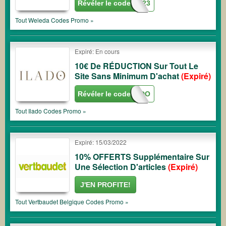
Révéler le code
BEBE2023
Tout
Weleda
Codes Promo »
Expiré: En cours
10€ De RÉDUCTION Sur Tout Le
Site Sans Minimum D'achat
(Expiré)
Révéler le code
MAMILADO
Tout
Ilado
Codes Promo »
Expiré: 15/03/2022
10% OFFERTS Supplémentaire Sur
Une Sélection D'articles
(Expiré)
J'EN PROFITE!
Tout
Vertbaudet Belgique
Codes Promo »