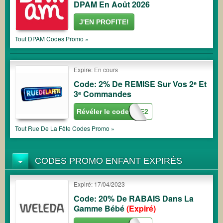
DPAM En Août 2026
J'EN PROFITE!
Tout
DPAM
Codes Promo »
Expire: En cours
Code: 2% De REMISE Sur Vos 2ᵉ Et
3ᵉ Commandes
Révéler le code
FIDELITE2
Tout
Rue De La Fête
Codes Promo »
CODES PROMO ENFANT EXPIRÉS
Expiré: 17/04/2023
Code: 20% De RABAIS Dans La
Gamme Bébé
(Expiré)