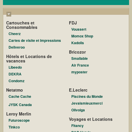
Cartouches et
FDJ
Consommables
Voussert
Cheerz
Momox Shop
Cartes de visite et Impressions
Kadolis
Deliveroo
Bricozor
Hôtels et Locations de
Smallable
vacances
Air France
Libeedo
myposter
DEKRA
Condomz
Netatmo
E.Leclerc
Cache Cache
Piscines du Monde
Jevaismieuxmerci
JYSK Canada
Olivolga
Leroy Merlin
Voyages et Locations
Futuroscope
Fitancy
Tinkco