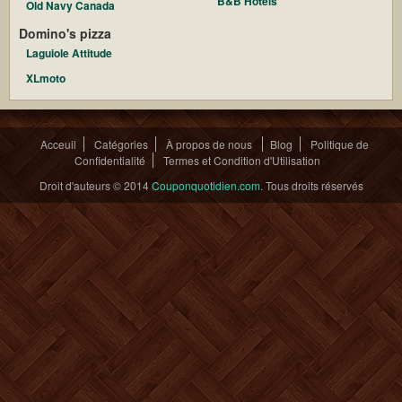
B&B Hotels
Old Navy Canada
Domino's pizza
Laguiole Attitude
XLmoto
Acceuil
Catégories
À propos de nous
Blog
Politique de
Confidentialité
Termes et Condition d'Utilisation
Droit d'auteurs © 2014
Couponquotidien.com
. Tous droits réservés