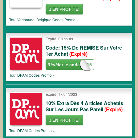
J'EN PROFITE!
Tout
Vertbaudet Belgique
Codes Promo »
Expiré: En cours
Code: 15% De REMISE Sur Votre
1er Achat
(Expiré)
Révéler le code
WELCOME15
Tout
DPAM
Codes Promo »
Expiré: 17/04/2023
10% Extra Dès 4 Articles Achetés
Sur Les Jours Pas Pareil
(Expiré)
J'EN PROFITE!
Tout
DPAM
Codes Promo »