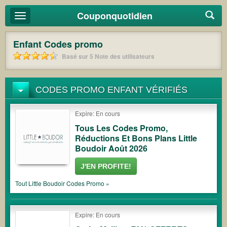
Couponquotidien
Basculer
la
navigation
Enfant
Codes promo
Basé sur
5
Note des utilisateurs
CODES PROMO ENFANT VÉRIFIÉS
Expire: En cours
Tous Les Codes Promo,
Réductions Et Bons Plans Little
Boudoir Août 2026
J'EN PROFITE!
Tout
Little Boudoir
Codes Promo »
Expire: En cours