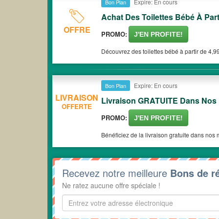
Expire: En cours
Bon Plan
Achat Des Toilettes Bébé À Par
OFFRE
PROMO:
J'EN PROFITE!
Découvrez des toilettes bébé à partir de 4,99
Expire: En cours
Bon Plan
LIVRAISON
Livraison GRATUITE Dans Nos
OFFERTE
PROMO:
J'EN PROFITE!
Bénéficiez de la livraison gratuite dans nos 
Recevez notre meilleure
Bons de r
Ne ratez aucune offre spéciale !