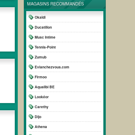
MAGASINS RECOMMANDÉS
Okaïdi
Ducatillon
Musc Intime
Tennis-Point
Zumub
Evianchezvous.com
Firmoo
Aqualibi BE
Lookéor
Carethy
Dijo
Athena