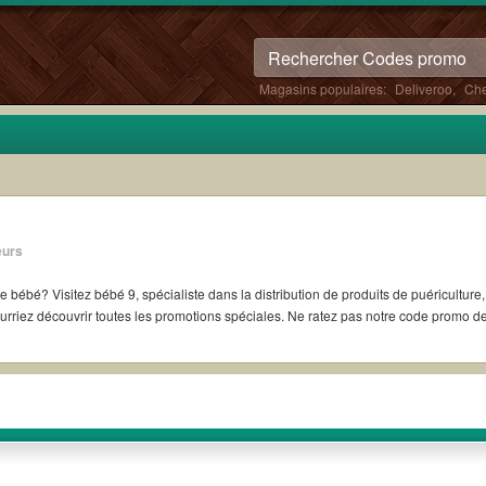
Magasins populaires:
Deliveroo
,
Che
eurs
e puériculture, de textile enfant et future maman Le prix vous préoccupe? Ne
rriez découvrir toutes les promotions spéciales. Ne ratez pas notre code promo 