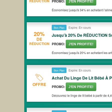
RÉDUCTION
PROMO:
J'EN PROFITE!
Économisez jusqu'à 34% en achetant l’alimen
Expire: En cours
Bon Plan
20%
Jusqu'à 20% De RÉDUCTION Sur 
DE
RÉDUCTION
PROMO:
J'EN PROFITE!
Économisez jusqu'à 20% en achetant les artic
Expire: En cours
Bon Plan
Achat Du Linge De Lit Bébé À P
OFFRE
PROMO:
J'EN PROFITE!
Découvrez le linge de lit bébé à partir de 4,4