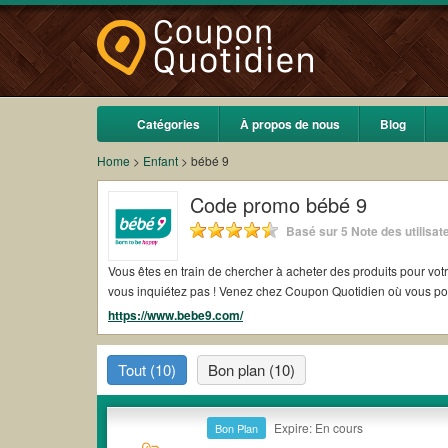
Catégories
À propos de nous
Blog
Home
>
Enfant
>
bébé 9
Code promo bébé 9
Basé sur
5
Note des utilisat
Vous êtes en train de chercher à acheter des produits pour votre bébé? Visitez bébé 9, spécialiste dans la distribution de produits d
vous inquiétez pas ! Venez chez Coupon Quotidien où vous pou
https://www.bebe9.com/
Tout
(10)
Bon plan
(10)
Expire: En cours
Bon Plan