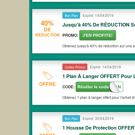
Expiré: 14/04/2019
Bon Plan
40%
Jusqu'à 40% De RÉDUCTION Sur
DE
RÉDUCTION
PROMO:
J'EN PROFITE!
Obtenez jusqu'à 40% de réduction sur une sél
Expiré: 14/04/2019
Codes Promo
1 Plan À Langer OFFERT Pour 
OFFRE
CODE:
Révéler le code
BONPLAN
Obtenez 1 plan à langer offert pour l'achat d
Expiré: 30/04/2019
Bon Plan
1 Housse De Protection OFFER