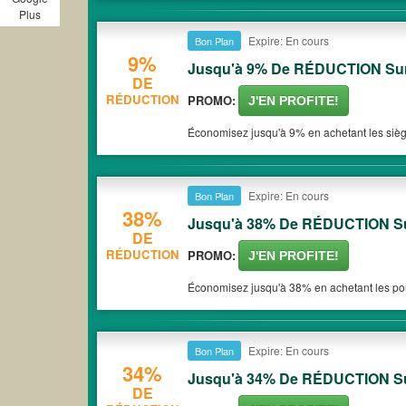
Plus
Expire: En cours
Bon Plan
9%
Jusqu'à 9% De RÉDUCTION Sur
DE
RÉDUCTION
PROMO:
J'EN PROFITE!
Économisez jusqu'à 9% en achetant les sièg
Expire: En cours
Bon Plan
38%
Jusqu'à 38% De RÉDUCTION Su
DE
RÉDUCTION
PROMO:
J'EN PROFITE!
Économisez jusqu'à 38% en achetant les pous
Expire: En cours
Bon Plan
34%
Jusqu'à 34% De RÉDUCTION Sur
DE