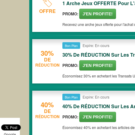
1 Arche Jeux OFFERTE Pour L'
OFFRE
PROMO:
J'EN PROFITE!
Recevez une arche jeux offerte pour l'achat d
Expire: En cours
Bon Plan
30%
30% De RÉDUCTION Sur Les T
DE
RÉDUCTION
PROMO:
J'EN PROFITE!
Économisez 30% en achetant les Transats 
Expire: En cours
Bon Plan
40%
40% De RÉDUCTION Sur Les Ar
DE
RÉDUCTION
PROMO:
J'EN PROFITE!
Économisez 40% en achetant les articles de
Google