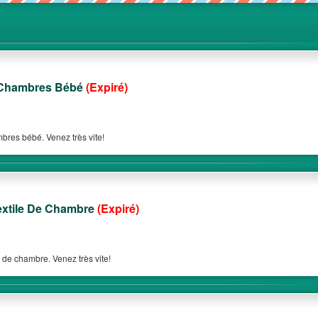
 Chambres Bébé
(Expiré)
bres bébé. Venez très vite!
xtile De Chambre
(Expiré)
e de chambre. Venez très vite!