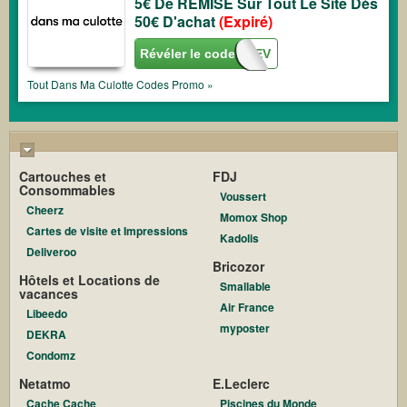
5€ De REMISE Sur Tout Le Site Dès
50€ D'achat
(Expiré)
Révéler le code
REDUC5FEV
Tout
Dans Ma Culotte
Codes Promo »
Cartouches et
FDJ
Consommables
Voussert
Cheerz
Momox Shop
Cartes de visite et Impressions
Kadolis
Deliveroo
Bricozor
Hôtels et Locations de
Smallable
vacances
Air France
Libeedo
myposter
DEKRA
Condomz
Netatmo
E.Leclerc
Cache Cache
Piscines du Monde