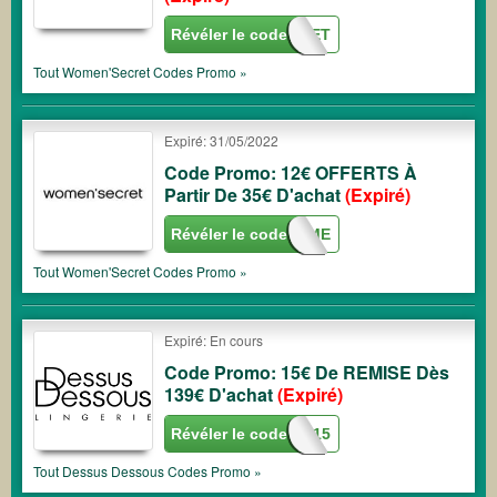
Révéler le code
INTERNET
Tout
Women'Secret
Codes Promo »
Expiré: 31/05/2022
Code Promo: 12€ OFFERTS À
Partir De 35€ D'achat
(Expiré)
Révéler le code
WELCOME
Tout
Women'Secret
Codes Promo »
Expiré: En cours
Code Promo: 15€ De REMISE Dès
139€ D'achat
(Expiré)
Révéler le code
SPRING15
Tout
Dessus Dessous
Codes Promo »