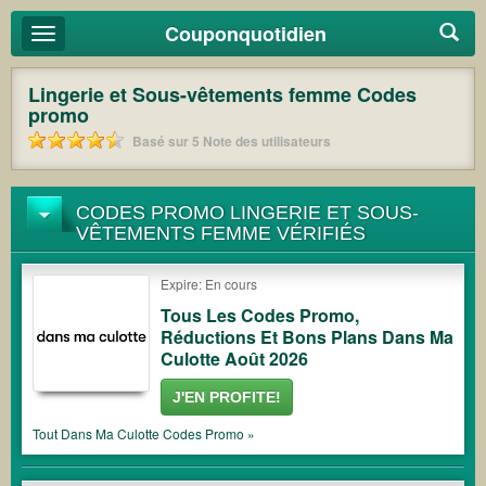
Couponquotidien
Basculer
la
navigation
Lingerie et Sous-vêtements femme
Codes
promo
Basé sur
5
Note des utilisateurs
CODES PROMO LINGERIE ET SOUS-
VÊTEMENTS FEMME VÉRIFIÉS
Expire: En cours
Tous Les Codes Promo,
Réductions Et Bons Plans Dans Ma
Culotte Août 2026
J'EN PROFITE!
Tout
Dans Ma Culotte
Codes Promo »