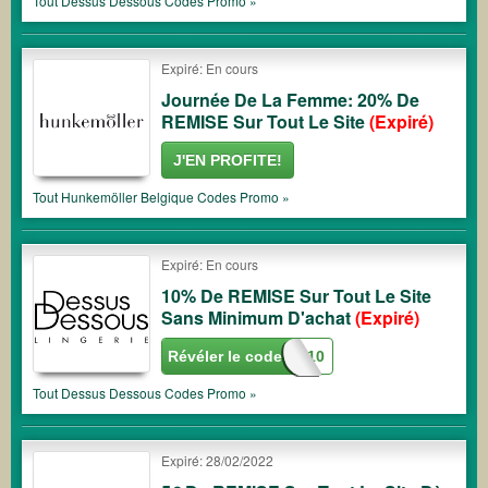
Tout
Dessus Dessous
Codes Promo »
Expiré: En cours
Journée De La Femme: 20% De
REMISE Sur Tout Le Site
(Expiré)
J'EN PROFITE!
Tout
Hunkemöller Belgique
Codes Promo »
Expiré: En cours
10% De REMISE Sur Tout Le Site
Sans Minimum D'achat
(Expiré)
Révéler le code
SHOP10
Tout
Dessus Dessous
Codes Promo »
Expiré: 28/02/2022