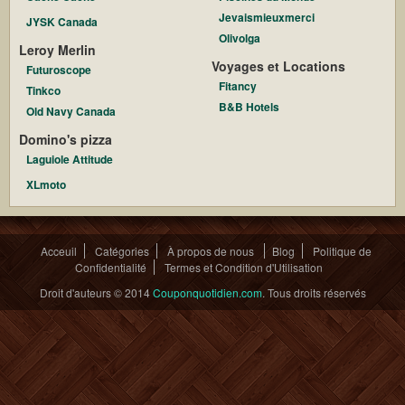
Jevaismieuxmerci
JYSK Canada
Olivolga
Leroy Merlin
Voyages et Locations
Futuroscope
Fitancy
Tinkco
B&B Hotels
Old Navy Canada
Domino's pizza
Laguiole Attitude
XLmoto
Acceuil
Catégories
À propos de nous
Blog
Politique de
Confidentialité
Termes et Condition d'Utilisation
Droit d'auteurs © 2014
Couponquotidien.com
. Tous droits réservés