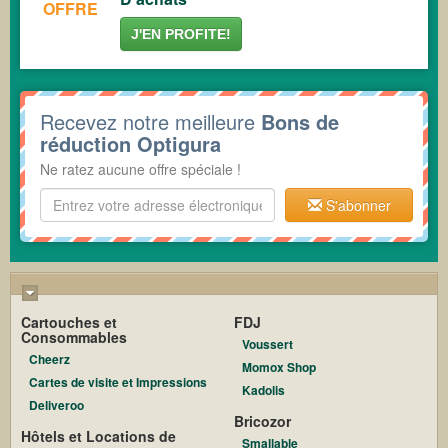
OFFRE
J'EN PROFITE!
Recevez notre meilleure
Bons de
réduction Optigura
Ne ratez aucune offre spéciale !
S'abonner
Cartouches et
FDJ
Consommables
Voussert
Cheerz
Momox Shop
Cartes de visite et Impressions
Kadolis
Deliveroo
Bricozor
Hôtels et Locations de
Smallable