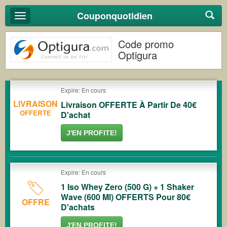
Couponquotidien
Basculer
la
navigation
Code promo
Optigura
Expire: En cours
LIVRAISON
Livraison OFFERTE À Partir De 40€
OFFERTE
D'achat
J'EN PROFITE!
Expire: En cours
1 Iso Whey Zero (500 G) + 1 Shaker
Wave (600 Ml) OFFERTS Pour 80€
OFFRE
D'achats
J'EN PROFITE!