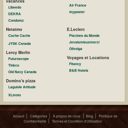
vacances
Air France
Libeedo
myposter
DEKRA
Condomz
Netatmo
E.Leclerc
Cache Cache
Piscines du Monde
Jevaismieuxmerci
JYSK Canada
Olivolga
Leroy Merlin
Voyages et Locations
Futuroscope
Fitancy
Tinkco
B&B Hotels
Old Navy Canada
Domino's pizza
Laguiole Attitude
XLmoto
Acceuil
Catégories
À propos de nous
Blog
Politique de
Confidentialité
Termes et Condition d'Utilisation