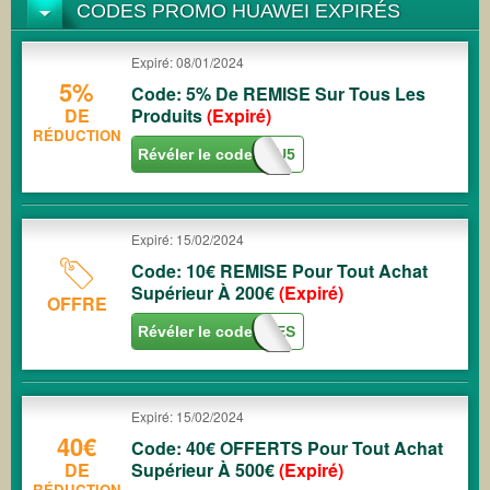
CODES PROMO HUAWEI EXPIRÉS
Expiré: 08/01/2024
5%
Code: 5% De REMISE Sur Tous Les
DE
Produits
(Expiré)
RÉDUCTION
Révéler le code
ACADEAU5
Expiré: 15/02/2024
Code: 10€ REMISE Pour Tout Achat
Supérieur À 200€
(Expiré)
OFFRE
Révéler le code
A10SOLDES
Expiré: 15/02/2024
40€
Code: 40€ OFFERTS Pour Tout Achat
DE
Supérieur À 500€
(Expiré)
RÉDUCTION