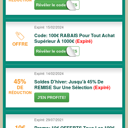
Révéler le code
A40SOLDES
Expiré: 15/02/2024
Code: 100€ RABAIS Pour Tout Achat
Supérieur À 1000€
(Expiré)
OFFRE
Révéler le code
A100SOLDES
Expiré: 14/02/2024
45%
Soldes D'hiver: Jusqu'à 45% De
DE
REMISE Sur Une Sélection
(Expiré)
RÉDUCTION
J'EN PROFITE!
Expiré: 29/07/2021
10€
Promo: 10€ OFFERTS Tous Les 100€