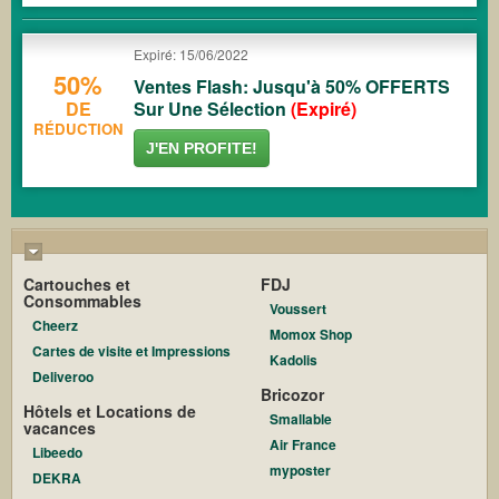
Expiré: 15/06/2022
50%
Ventes Flash: Jusqu'à 50% OFFERTS
DE
Sur Une Sélection
(Expiré)
RÉDUCTION
J'EN PROFITE!
Cartouches et
FDJ
Consommables
Voussert
Cheerz
Momox Shop
Cartes de visite et Impressions
Kadolis
Deliveroo
Bricozor
Hôtels et Locations de
Smallable
vacances
Air France
Libeedo
myposter
DEKRA