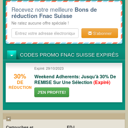
Recevez notre meilleure
Bons de
réduction Fnac Suisse
Ne ratez aucune offre spéciale !
S'abonner
CODES PROMO FNAC SUISSE EXPIRÉS
Expiré: 29/10/2023
30%
Weekend Adherents: Jusqu'à 30% De
DE
REMISE Sur Une Sélection
(Expiré)
RÉDUCTION
J'EN PROFITE!
Cartouches et
FDJ