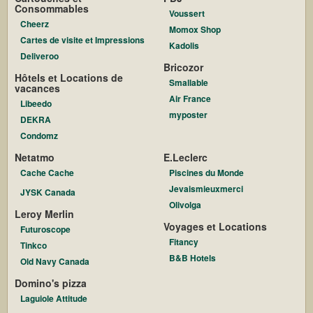
Consommables
Voussert
Cheerz
Momox Shop
Cartes de visite et Impressions
Kadolis
Deliveroo
Bricozor
Hôtels et Locations de
Smallable
vacances
Air France
Libeedo
myposter
DEKRA
Condomz
Netatmo
E.Leclerc
Cache Cache
Piscines du Monde
Jevaismieuxmerci
JYSK Canada
Olivolga
Leroy Merlin
Voyages et Locations
Futuroscope
Fitancy
Tinkco
B&B Hotels
Old Navy Canada
Domino's pizza
Laguiole Attitude