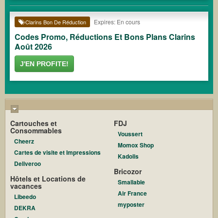
Expires: En cours
Clarins Bon De Réduction
Codes Promo, Réductions Et Bons Plans Clarins
Août 2026
J'EN PROFITE!
Cartouches et
FDJ
Consommables
Voussert
Cheerz
Momox Shop
Cartes de visite et Impressions
Kadolis
Deliveroo
Bricozor
Hôtels et Locations de
Smallable
vacances
Air France
Libeedo
myposter
DEKRA