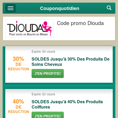
Couponquotidien
Basculer
la
navigation
Code promo Diouda
Expire: En cours
30%
SOLDES Jusqu'à 30% Des Produits De
DE
Soins Cheveux
RÉDUCTION
J'EN PROFITE!
Expire: En cours
40%
SOLDES Jusqu'à 40% Des Produits
DE
Coiffures
RÉDUCTION
J'EN PROFITE!