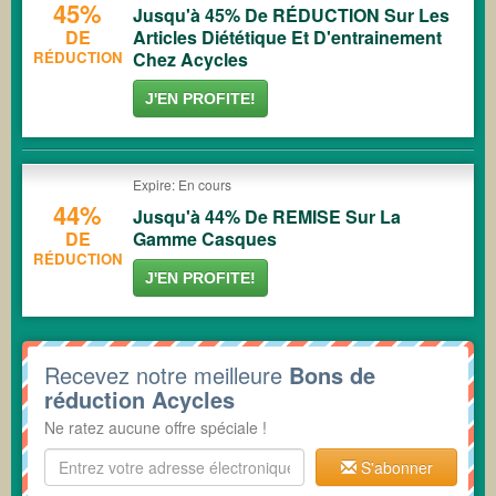
45%
Jusqu'à 45% De RÉDUCTION Sur Les
DE
Articles Diététique Et D'entrainement
RÉDUCTION
Chez Acycles
J'EN PROFITE!
Expire: En cours
44%
Jusqu'à 44% De REMISE Sur La
DE
Gamme Casques
RÉDUCTION
J'EN PROFITE!
Recevez notre meilleure
Bons de
réduction Acycles
Ne ratez aucune offre spéciale !
S'abonner