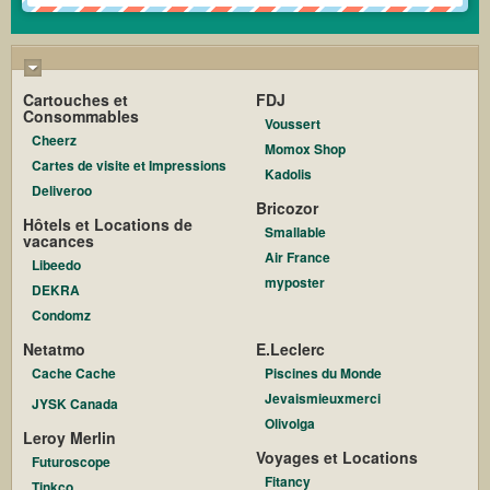
Cartouches et
FDJ
Consommables
Voussert
Cheerz
Momox Shop
Cartes de visite et Impressions
Kadolis
Deliveroo
Bricozor
Hôtels et Locations de
Smallable
vacances
Air France
Libeedo
myposter
DEKRA
Condomz
Netatmo
E.Leclerc
Cache Cache
Piscines du Monde
Jevaismieuxmerci
JYSK Canada
Olivolga
Leroy Merlin
Voyages et Locations
Futuroscope
Fitancy
Tinkco